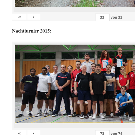
«
‹
von
33
Nachtturnier 2015:
«
‹
von
74