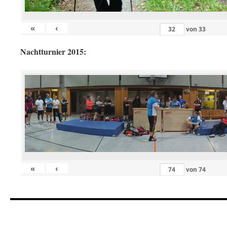
«
‹
von
33
Nachtturnier 2015:
«
‹
von
74