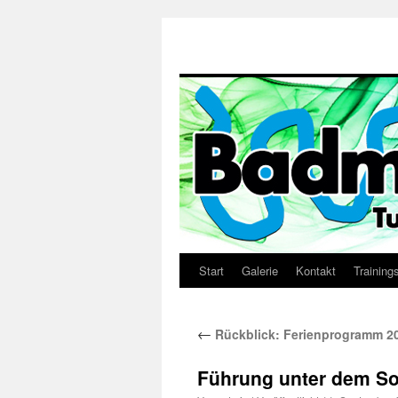
Start
Galerie
Kontakt
Training
Zum
Inhalt
←
Rückblick: Ferienprogramm 2
springen
Führung unter dem 