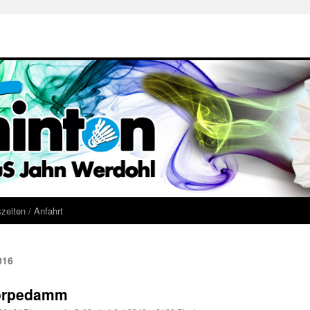
szeiten / Anfahrt
016
Sorpedamm